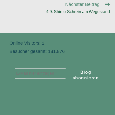
ansehen
Nächster Beitrag
4.9. Shinto-Schrein am Wegesrand
Online Visitors:
1
Besucher gesamt:
181.876
E-
Mail
hier
eintragen
*