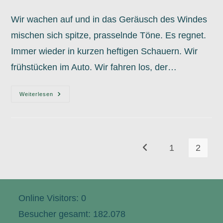
Wir wachen auf und in das Geräusch des Windes
mischen sich spitze, prasselnde Töne. Es regnet.
Immer wieder in kurzen heftigen Schauern. Wir
frühstücken im Auto. Wir fahren los, der…
16.10.
Weiterlesen
Swan
Valley
1
2
Gehe zur vorherigen Seit
Online Visitors:
0
Besucher gesamt:
182.078