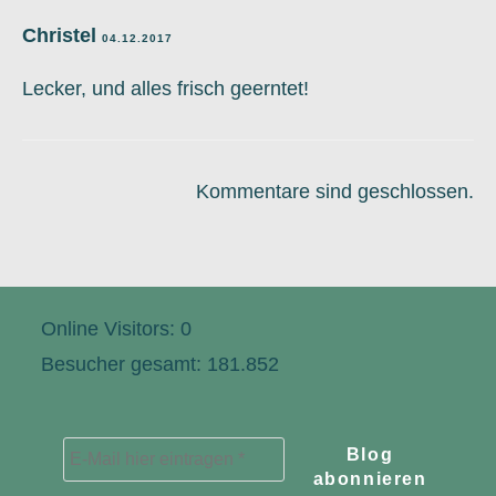
Christel
04.12.2017
Lecker, und alles frisch geerntet!
Kommentare sind geschlossen.
Online Visitors:
0
Besucher gesamt:
181.852
E-
Mail