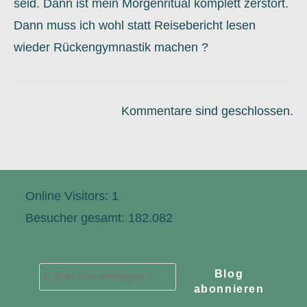
seid. Dann ist mein Morgenritual komplett zerstört.
Dann muss ich wohl statt Reisebericht lesen
wieder Rückengymnastik machen ?
Kommentare sind geschlossen.
Online Visitors:
1
Besucher gesamt:
182.082
E-
Mail
hier